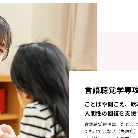
言語聴覚学専
ことばや聞こえ、飲
人間性の回復を支援
言語聴覚療法は、たとえ
ても出てこない（失語症