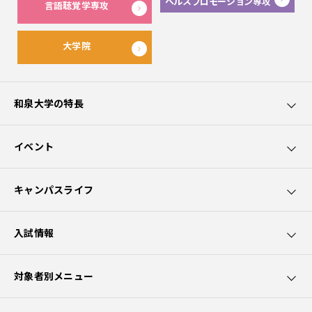
ヘルスプロモーション専攻
言語聴覚学専攻
大学院
和泉大学の特長
和泉大学5つのポイント
イベント
カリキュラムの特長
オープンキャンパス
キャンパスライフ
園芸療法士資格取得
講座・講演会
学生サポート
入試情報
社会貢献
出前授業
大学生活
募集要項
対象者別メニュー
クラブ活動
学費