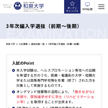
オープン
WEB出願
キャンパス
3年次編入学選抜（前期～後期）
EXAMINATION
和泉大学
入試情報
選抜試験一覧
3年次編入学選抜（前期～後期）
入試のPoint
本入学試験は、ヘルスプロモーション専攻への出願
を希望する方のうち、医療・看護系の大学・短期大
学または高等専門学校等を卒業（修了）された方を
対象として実施するものです。
オンデマンド授業等の活用により、「
働きながら2
年間で、原則通学せずに学士（リハビリテーショ
ン学）
」を取得することが出来ます。