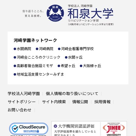
在学生の方へ
施設の利用
選抜試験一覧
卒業生の方へ
出願書類
一般の方へ
河﨑学園ネットワーク
編入学
企業の方へ
水間病院
河崎病院
河﨑会看護専門学校
河﨑会こころのクリニック
水間ヶ丘
高齢者複合施設ミモザ
希望ヶ丘
大阪緑ヶ丘
地域生活支援センターみずま
学校法人河﨑学園
個人情報の取り扱いについて
サイトポリシー
サイト内検索
情報公開
採用情報
お問い合わせ