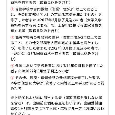
資格を有する者（取得見込みを含む）
②
専修学校の専門課程（修業年限が2年以上であるこ
と、その他文部科学大臣の定める基準を満たすもの）を
修了した者または2027年3月修了見込みの者（大学入学
資格を有する者に限る）で、上記①に掲げる国家資格を
有する者（取得見込みを含む）
③
高等学校等の専攻科の課程（修業年限が2年以上であ
ること、その他文部科学大臣の定める基準を満たすも
の）を修了した者または2027年3月修了見込みの者で、
上記①に掲げる国家資格を有する者（取得見込みを含
む）
④
外国において学校教育における14年の課程を修了した
者または2027年3月修了見込みの者
⑤
その他、医療・保健分野の養成課程を修了した者で、
本学が個別に大学2年次修了と同等以上の学力があると認
めた者
※上記④および⑤に該当する者（国家資格を有しない者
を含む）は、出願前に個別審査を行います。出願受付開
始の1ヶ月前までに本学入試・広報グループにお問い合わ
せください。