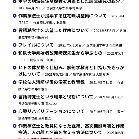
本学の地域在住高齢者を対象とした調査研究の紹介
／
2021年4月19日 ／ 理学療法学専攻 中村美砂
作業療法士が提案する住宅環境整備について
／ 2021年4
月26日 ／ 作業療法学専攻 上島健
言語聴覚士を志望した理由について
／ 2021年5月3日 ／ 言語
聴覚学専攻 和田英嗣
フレイルについて
／ 2021年5月10日 ／ 理学療法学専攻 今岡真和
和泉大学創始者故河﨑茂先生から学ぶもの
／ 2021年5月
17日 ／ 副学長 寺山久美子
ヒトの体が動く仕組み、解剖学教育と目指したきっか
けについて
／ 2021年5月24日 ／ 理学療法学専攻 大篭友博
学校法人河﨑学園の沿革と教育観
／ 2021年5月31日 ／ 作業
療法学専攻 中柗俊介
言語聴覚士という職業と役割について
／ 2021年6月7日 ／
言語聴覚学専攻 芦塚あおい
心臓リハビリテーションについて
／ 2021年6月14日 ／ 理学
療法学専攻長 酒井桂太
作業療法士と教員になった経緯、高次機能障害と作業
療法、人の顔と名前を覚える方法について
／ 2021年6月