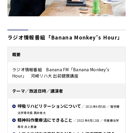
ラジオ情報番組「Banana Monkey's Hour」
概要
ラジオ情報番組 Banana FM「Banana Monkey's
Hour」 河﨑リハ大 出前健康講座
テーマ／放送日時／講演者
呼吸リハビリテーションについて
／ 2021年4月5日 ／ 理学療
法学専攻長 酒井桂太
精神科作業療法にできること
／ 2021年4月12日 ／ 作業療法学
専攻 井上貴雄