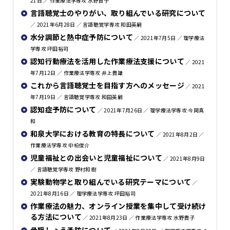
21日 ／ 作業療法学専攻 水野貴子
言語聴覚士のやりがい、取り組んでいる研究について
／ 2021年6月28日 ／ 言語聴覚学専攻 和田英嗣
水分調節と熱中症予防について
／ 2021年7月5日 ／ 理学療法
学専攻 坪田裕司
認知行動療法を活用した作業療法支援について
／ 2021
年7月12日 ／ 作業療法学専攻 井上貴雄
これから言語聴覚士を目指す方へのメッセージ
／ 2021
年7月19日 ／ 言語聴覚学専攻 和田英嗣
認知症予防について
／ 2021年7月26日 ／ 理学療法学専攻 今岡真
和
和泉大学における教育の特長について
／ 2021年8月2日 ／
作業療法学専攻 中柗俊介
児童福祉との出会いと児童福祉について
／ 2021年8月9日
／ 言語聴覚学専攻 野村和樹
実験動物学と取り組んでいる研究テーマについて
／
2021年8月16日 ／ 理学療法学専攻 坪田裕司
作業療法の魅力、オンライン授業を集中して受け続け
る方法について
／ 2021年8月23日 ／ 作業療法学専攻 水野貴子
骨粗しょう予防について