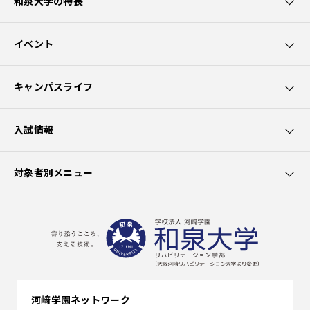
和泉大学の特長
和泉大学5つのポイント
イベント
カリキュラムの特長
オープンキャンパス
キャンパスライフ
園芸療法士資格取得
講座・講演会
学生サポート
入試情報
社会貢献
出前授業
大学生活
募集要項
対象者別メニュー
クラブ活動
学費
在学生の方へ
施設の利用
選抜試験一覧
卒業生の方へ
出願書類
一般の方へ
河﨑学園ネットワーク
編入学