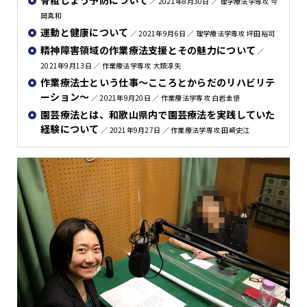
／ 2021年8月30日 ／ 理学療法学専攻 今
岡真和
運動と健康について
／ 2021年9月6日 ／ 理学療法学専攻 坪田裕司
精神障害領域の作業療法支援とその魅力について
／
2021年9月13日 ／ 作業療法学専攻 大類淳矢
作業療法士という仕事～こころとからだのリハビリテ
ーション～
／ 2021年9月20日 ／ 作業療法学専攻 白岩圭悟
園芸療法とは、和歌山県内で園芸療法を実践していた
経験について
／ 2021年9月27日 ／ 作業療法学専攻 田崎史江