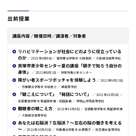
出前授業
講座内容／開催日時／講演者／対象者
リハビリテーションが社会にどのように役立っている
のか
／ 2021年6月9日 ／ 理学療法学専攻 今岡真和 ／ 大阪緑涼高等学校
貝塚市青少年センター夏の講座「親子で知ろう自分の
身体」
／ 2021年8月1日 ／ 貝塚市青少年センター
障がい者スポーツボッチャを体験しよう
／ 2021年9月13日
／ 作業療法学専攻 中柗俊介 ／ 岬高等学校
「聴こえについて」「発話について」
／ 2021年10月2日 ／
言語聴覚学専攻 馬屋原邦博・和田英嗣 ／ 帝塚山学院高等学校
難聴者の聴こえ方
／ 2021年10月6日 ／ 言語聴覚学専攻 馬屋原邦博
／ 大阪緑涼高等学校
あなたは右脳派？左脳派？～左右の脳の働きを考える
～
／ 2021年10月30日 ／ 作業療法学専攻 水野貴子 ／ 初芝橋本高等学校