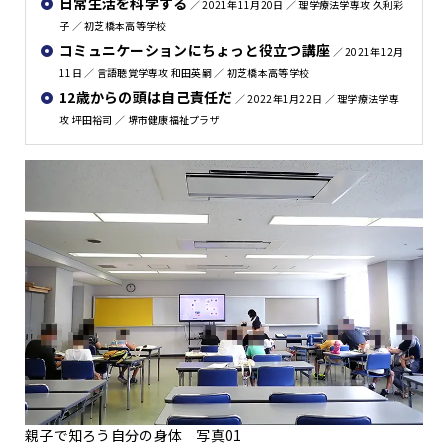
日常生活を科学する
／ 2021年11月20日 ／ 理学療法学専攻 久利彩
子 ／ 初芝橋本高等学校
コミュニケーションにちょっと役立つ講座
／ 2021年12月
11日 ／ 言語聴覚学専攻 和田英嗣 ／ 初芝橋本高等学校
12歳からの頭は自己責任だ
／ 2022年1月22日 ／ 理学療法学専
攻 坪田裕司 ／ 堺市健康福祉プラザ
親子で知ろう自分の身体 写真01