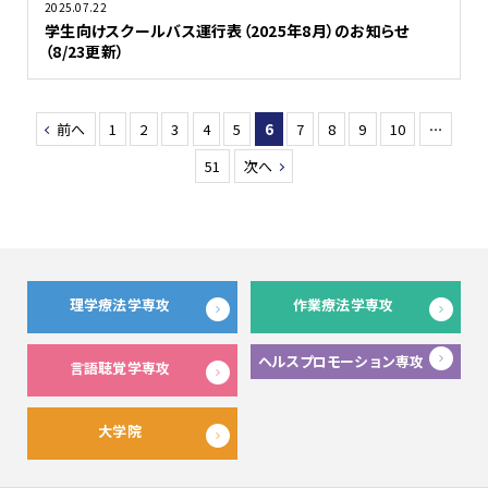
2025.07.22
学生向けスクールバス運行表（2025年8月）のお知らせ
（8/23更新）
前へ
1
2
3
4
5
6
7
8
9
10
…
51
次へ
理学療法学専攻
作業療法学専攻
ヘルスプロモーション専攻
言語聴覚学専攻
大学院