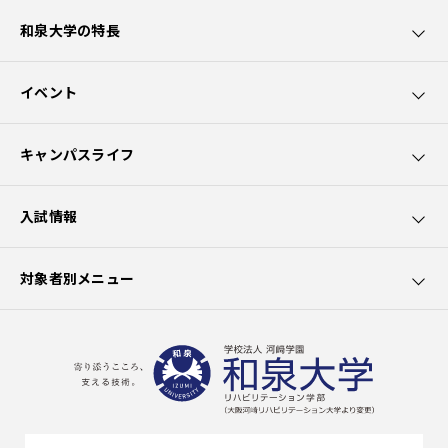
和泉大学の特長
和泉大学5つのポイント
イベント
カリキュラムの特長
オープンキャンパス
キャンパスライフ
園芸療法士資格取得
講座・講演会
学生サポート
入試情報
社会貢献
出前授業
大学生活
募集要項
対象者別メニュー
クラブ活動
学費
在学生の方へ
施設の利用
選抜試験一覧
卒業生の方へ
出願書類
一般の方へ