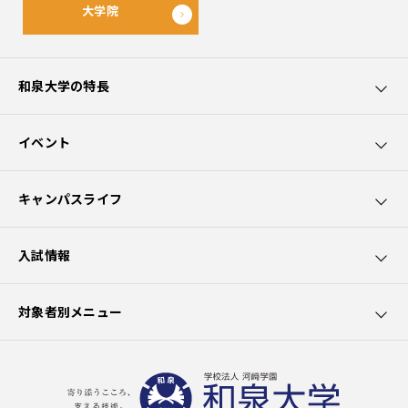
大学院
和泉大学の特長
和泉大学5つのポイント
イベント
カリキュラムの特長
オープンキャンパス
キャンパスライフ
園芸療法士資格取得
講座・講演会
学生サポート
入試情報
社会貢献
出前授業
大学生活
募集要項
対象者別メニュー
クラブ活動
学費
在学生の方へ
施設の利用
選抜試験一覧