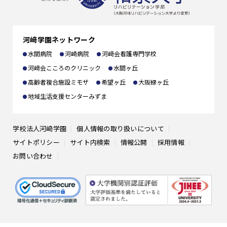
卒業生の方へ
出願書類
一般の方へ
河﨑学園ネットワーク
編入学
企業の方へ
水間病院
河崎病院
河﨑会看護専門学校
河﨑会こころのクリニック
水間ヶ丘
高齢者複合施設ミモザ
希望ヶ丘
大阪緑ヶ丘
地域生活支援センターみずま
学校法人河﨑学園
個人情報の取り扱いについて
サイトポリシー
サイト内検索
情報公開
採用情報
お問い合わせ