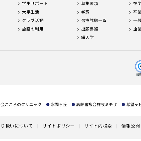
学生サポート
募集要項
在
大学生活
学費
卒
クラブ活動
選抜試験一覧
一
施設の利用
出願書類
企
編入学
﨑会こころのクリニック
水間ヶ丘
高齢者複合施設ミモザ
希望ヶ
取り扱いについて
サイトポリシー
サイト内検索
情報公開