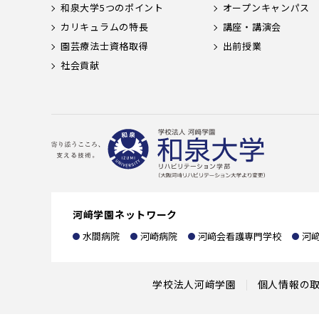
和泉大学5つのポイント
オープンキャンパス
カリキュラムの特長
講座・講演会
園芸療法士資格取得
出前授業
社会貢献
河﨑学園ネットワーク
水間病院
河崎病院
河﨑会看護専門学校
河
学校法人河﨑学園
個人情報の