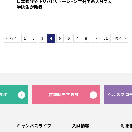
日本摂食嚥下リハビリテーション学会学術大会で大
学院生が発表
前へ
1
2
3
4
5
6
7
8
…
51
次へ
専攻
言語聴覚学専攻
ヘルスプロ
キャンパスライフ
入試情報
対象