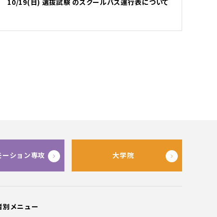
10/19(日) 選抜試験 のスクールバス運行表について
モーション専攻
大学院
者別メニュー