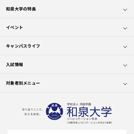
和泉大学の特長
和泉大学5つのポイント
イベント
カリキュラムの特長
オープンキャンパス
キャンパスライフ
園芸療法士資格取得
講座・講演会
学生サポート
入試情報
社会貢献
出前授業
大学生活
募集要項
対象者別メニュー
クラブ活動
学費
在学生の方へ
施設の利用
選抜試験一覧
卒業生の方へ
出願書類
一般の方へ