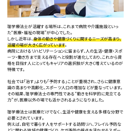
理学療法士が活躍する場所は、これまで病院や介護施設といっ
た“医療・福祉の現場”が中心でした。
しかし近年は、
身体の動きや健康づくりに関するニーズが高まり、
活躍の場が大きく広がっています
。
病院におけるリハビリテーションに留まらず、人の生活・健康・スポ
ーツ・働き方まで支える存在へと役割が進化しており、これから資
格を目指す人にとってもキャリアの選択肢が大きく増えているのが
特徴です。
社会では「治す」よりも「予防する」ことが重視され、さらに健康意
識の高まりや高齢化、スポーツ人口の増加などが重なっています。
その結果、理学療法士の専門性である“動きを科学的に見立てる
力”が、医療以外の場でも活かされるようになりました。
理学療法士は医療だけでなく、生活や健康を支える多様な分野で
必要とされています。
例えば、自宅で暮らす人をサポートする訪問リハ、フレイル予防な
どに関わる地域の健康づくり、ケガ予防の視点を活かせるスポー