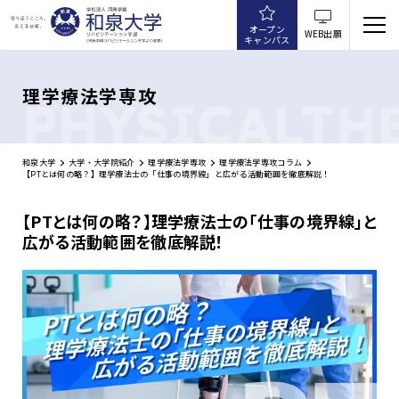
オープン
WEB出願
キャンパス
理学療法学専攻
PHYSICALTH
和泉大学
大学・大学院紹介
理学療法学専攻
理学療法学専攻コラム
【PTとは何の略？】理学療法士の「仕事の境界線」と広がる活動範囲を徹底解説！
【PTとは何の略？】理学療法士の「仕事の境界線」と
広がる活動範囲を徹底解説！