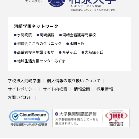
卒業生の方へ
出願書類
一般の方へ
河﨑学園ネットワーク
編入学
企業の方へ
水間病院
河崎病院
河﨑会看護専門学校
河﨑会こころのクリニック
水間ヶ丘
高齢者複合施設ミモザ
希望ヶ丘
大阪緑ヶ丘
地域生活支援センターみずま
学校法人河﨑学園
個人情報の取り扱いについて
サイトポリシー
サイト内検索
情報公開
採用情報
お問い合わせ