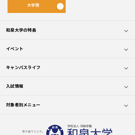
大学院
和泉大学の特長
和泉大学5つのポイント
イベント
カリキュラムの特長
オープンキャンパス
キャンパスライフ
園芸療法士資格取得
講座・講演会
学生サポート
入試情報
社会貢献
出前授業
大学生活
募集要項
対象者別メニュー
クラブ活動
学費
在学生の方へ
施設の利用
選抜試験一覧