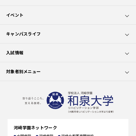
和泉大学5つのポイント
イベント
カリキュラムの特長
オープンキャンパス
キャンパスライフ
園芸療法士資格取得
講座・講演会
学生サポート
入試情報
社会貢献
出前授業
大学生活
募集要項
対象者別メニュー
クラブ活動
学費
在学生の方へ
施設の利用
選抜試験一覧
卒業生の方へ
出願書類
一般の方へ
河﨑学園ネットワーク
編入学
企業の方へ
水間病院
河崎病院
河﨑会看護専門学校