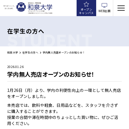
オープン
WEB出願
キャンパス
在学生の方へ
STUDENT
和泉大学
在学生の方へ
学内無人売店オープンのお知らせ！
2026.01.26
学内無人売店オープンのお知らせ！
1月26日（月）より、学内の利便性向上の一環として無人売店
をオープンしました。
本売店では、飲料や軽食、日用品などを、スタッフを介さず
に購入することができます。
授業の合間や滞在時間中のちょっとした買い物に、ぜひご活
用ください。