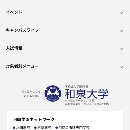
和泉大学5つのポイント
イベント
カリキュラムの特長
オープンキャンパス
キャンパスライフ
園芸療法士資格取得
講座・講演会
学生サポート
入試情報
社会貢献
出前授業
大学生活
募集要項
対象者別メニュー
クラブ活動
学費
在学生の方へ
施設の利用
選抜試験一覧
卒業生の方へ
出願書類
一般の方へ
河﨑学園ネットワーク
編入学
企業の方へ
水間病院
河崎病院
河﨑会看護専門学校