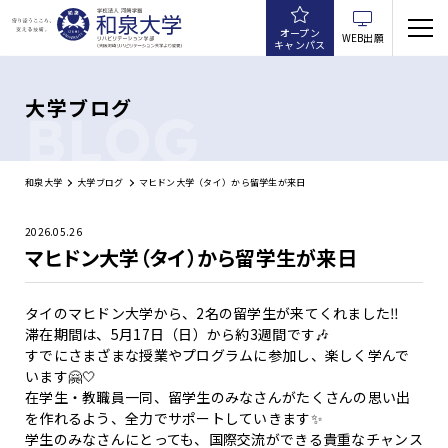
オープン
WEB出願
キャンパス
大学ブログ
BLOG
和泉大学
大学ブログ
マヒドン大学（タイ）から留学生が来日
2026.05.26
マヒドン大学（タイ）から留学生が来日
タイのマヒドン大学から、2名の留学生が来てくれました‼
滞在期間は、5月17日（日）から約3週間です🎶
すでにさまざまな授業やプログラムに参加し、楽しく学んで
います🤗🤍
在学生・教職員一同、留学生のみなさんがたくさんの思い出
を作れるよう、全力でサポートしていきます✨
学生のみなさんにとっても、国際交流ができる貴重なチャンス