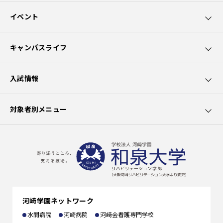
和泉大学5つのポイント
イベント
カリキュラムの特長
オープンキャンパス
キャンパスライフ
園芸療法士資格取得
講座・講演会
学生サポート
入試情報
社会貢献
出前授業
大学生活
募集要項
対象者別メニュー
クラブ活動
学費
在学生の方へ
施設の利用
選抜試験一覧
卒業生の方へ
出願書類
一般の方へ
河﨑学園ネットワーク
編入学
企業の方へ
水間病院
河崎病院
河﨑会看護専門学校