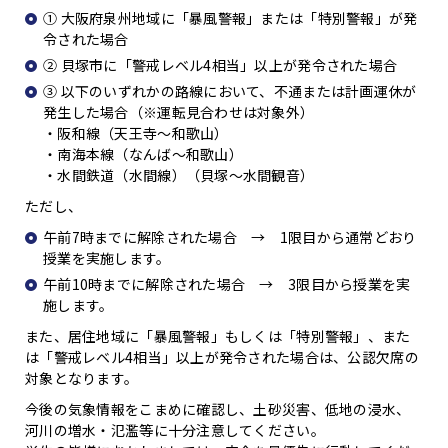
① 大阪府泉州地域に「暴風警報」または「特別警報」が発
令された場合
② 貝塚市に「警戒レベル4相当」以上が発令された場合
③ 以下のいずれかの路線において、不通または計画運休が
発生した場合（※運転見合わせは対象外）
・阪和線（天王寺～和歌山）
・南海本線（なんば～和歌山）
・水間鉄道（水間線）（貝塚～水間観音）
ただし、
午前7時までに解除された場合 → 1限目から通常どおり
授業を実施します。
午前10時までに解除された場合 → 3限目から授業を実
施します。
また、居住地域に「暴風警報」もしくは「特別警報」、また
は「警戒レベル4相当」以上が発令された場合は、公認欠席の
対象となります。
今後の気象情報をこまめに確認し、土砂災害、低地の浸水、
河川の増水・氾濫等に十分注意してください。