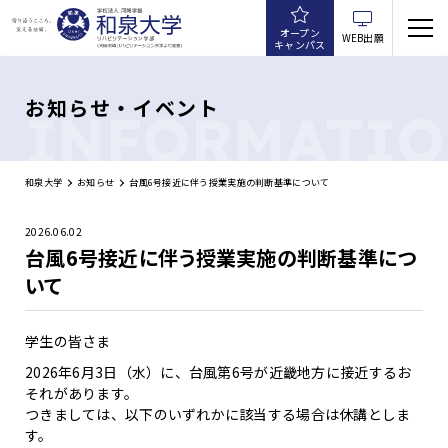
オープン
WEB出願
キャンパス
お知らせ・イベント
INFORMATI
和泉大学
お知らせ
台風6号接近に伴う授業実施の判断基準について
2026.06.02
台風6号接近に伴う授業実施の判断基準につ
いて
学生の皆さま
2026年6月3日（水）に、台風第6号が近畿地方に接近するお
それがあります。
つきましては、以下のいずれかに該当する場合は休講としま
す。