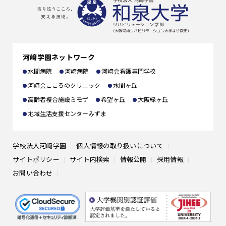
施設の利用
選抜試験一覧
卒業生の方へ
出願書類
一般の方へ
河﨑学園ネットワーク
編入学
企業の方へ
水間病院
河崎病院
河﨑会看護専門学校
河﨑会こころのクリニック
水間ヶ丘
高齢者複合施設ミモザ
希望ヶ丘
大阪緑ヶ丘
地域生活支援センターみずま
学校法人河﨑学園
個人情報の取り扱いについて
サイトポリシー
サイト内検索
情報公開
採用情報
お問い合わせ