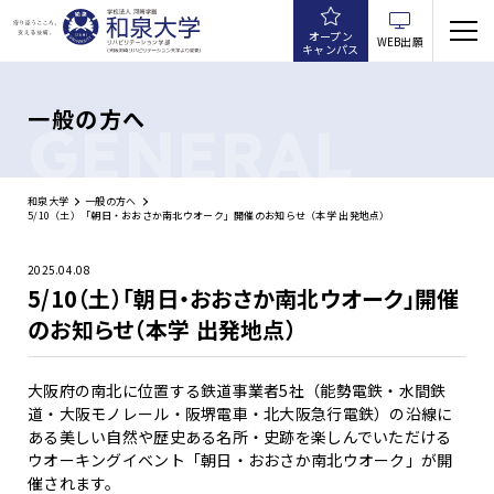
オープン
WEB出願
キャンパス
一般の方へ
GENERAL
和泉大学
一般の方へ
5/10（土）「朝日・おおさか南北ウオーク」開催のお知らせ（本学 出発地点）
2025.04.08
5/10（土）「朝日・おおさか南北ウオーク」開催
のお知らせ（本学 出発地点）
大阪府の南北に位置する鉄道事業者5社（能勢電鉄・水間鉄
道・大阪モノレール・阪堺電車・北大阪急行電鉄）の沿線に
ある美しい自然や歴史ある名所・史跡を楽しんでいただける
ウオーキングイベント「朝日・おおさか南北ウオーク」が開
催されます。