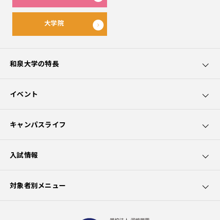
大学院
和泉大学の特長
和泉大学5つのポイント
イベント
カリキュラムの特長
オープンキャンパス
キャンパスライフ
園芸療法士資格取得
講座・講演会
学生サポート
入試情報
社会貢献
出前授業
大学生活
募集要項
対象者別メニュー
クラブ活動
学費
在学生の方へ