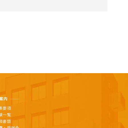
案内
集要項
験一覧
願書類
費・奨学金