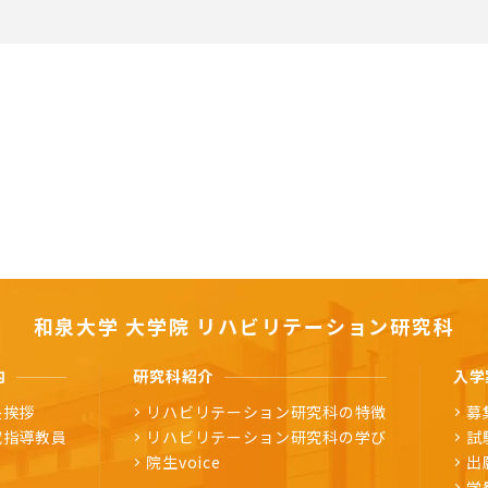
和泉大学 大学院
リハビリテーション研究科
内
研究科紹介
入学
長挨拶
リハビリテーション研究科の特徴
募
究指導教員
リハビリテーション研究科の学び
試
院生voice
出
学