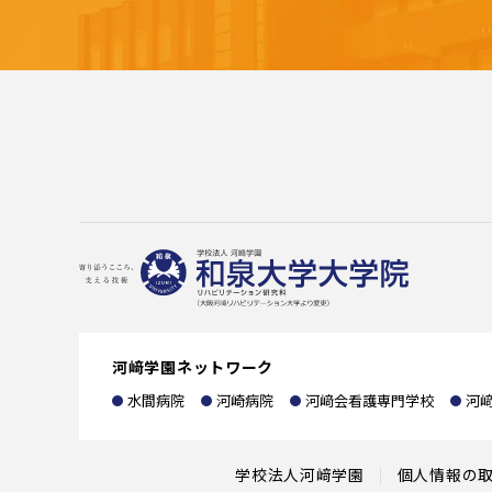
河﨑学園ネットワーク
水間病院
河崎病院
河﨑会看護専門学校
河
学校法人河﨑学園
個人情報の