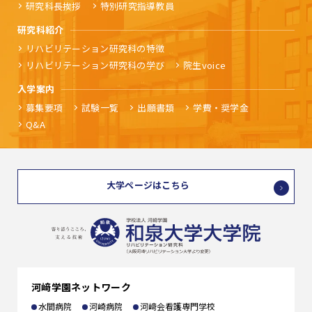
研究科長挨拶
特別研究指導教員
研究科紹介
リハビリテーション研究科の特徴
リハビリテーション研究科の学び
院生voice
入学案内
募集要項
試験一覧
出願書類
学費・奨学金
Q&A
大学ページはこちら
河﨑学園ネットワーク
水間病院
河崎病院
河﨑会看護専門学校